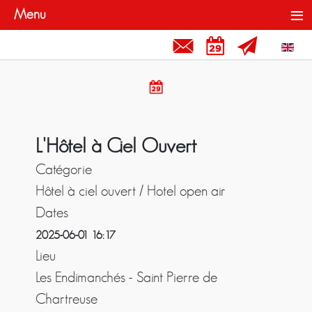
≡
Menu
Contact et Liens
Rendez-vous
Newslette
Sélecti
Rendez-vous
L'Hôtel à Ciel Ouvert
Catégorie
Hôtel à ciel ouvert / Hotel open air
Dates
2025-06-01
16:17
Lieu
Les Endimanchés - Saint Pierre de
Chartreuse